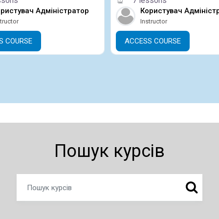
ssons
7 lessons
ристувач Адміністратор
Користувач Адмініст
tructor
Instructor
S COURSE
ACCESS COURSE
Пошук курсів
ПОШУК 