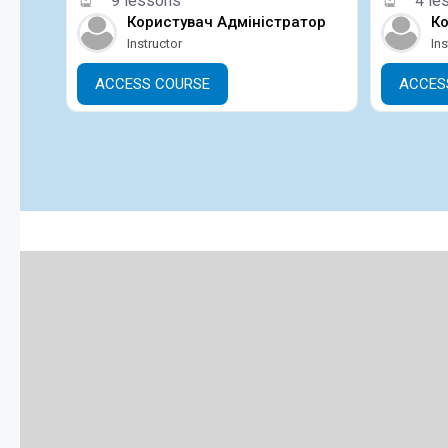
9 lessons
4 le
Користувач Адміністратор
Ко
Instructor
Ins
ACCESS COURSE
ACCES