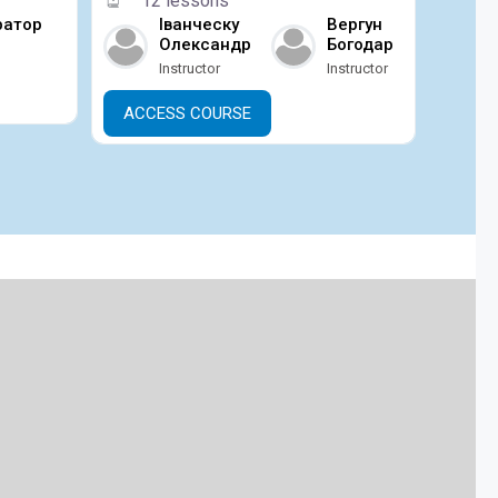
12 lessons
ратор
Іванческу
Вергун
Олександр
Богодар
Instructor
Instructor
ACCESS COURSE
КУРСІВ