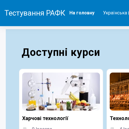
Перейти до головного вмісту
Тестування РАФК
На головну
Українська ‎(
Доступні курси
Харчові технології